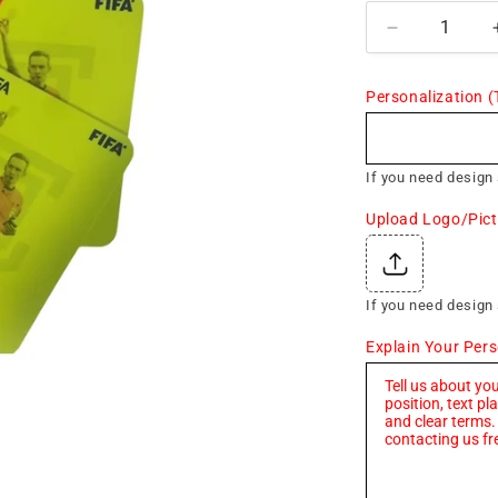
Decrease
quantity
for
Personalization (
Refereeing
Moment
Cards
If you need design
Upload Logo/Pict
If you need design
Explain Your Pers