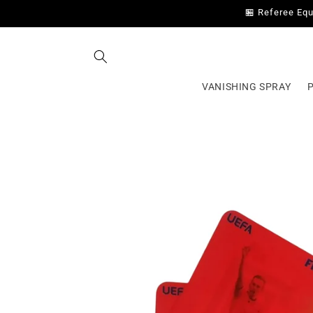
Skip to
🏪 Referee Equ
content
VANISHING SPRAY
Skip to
product
information