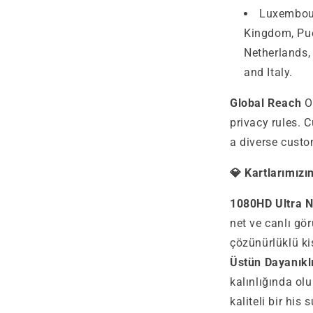
Luxembour
Kingdom, Pue
Netherlands,
and Italy.
Global Reach
Ou
privacy rules. 
a diverse cust
💎 Kartlarımız
1080HD Ultra N
net ve canlı gö
çözünürlüklü ki
Üstün Dayanıklı
kalınlığında o
kaliteli bir his 