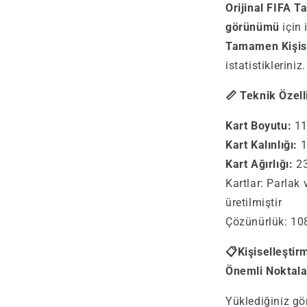
Orijinal FIFA T
görünümü
için 
Tamamen Kişise
istatistiklerini
📏 Teknik Özell
Kart Boyutu:
11
Kart Kalınlığı:
1
Kart Ağırlığı:
23
Kartlar: Parlak 
üretilmiştir
Çözünürlük: 10
📋Kişiselleştir
Önemli Noktala
Yüklediğiniz gö