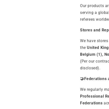
Our products ar
serving a glob
referees worldw
Stores and Rep
We have stores 
the
United King
Belgium (1), No
(Per our contra
disclosed).
🤝
Federations 
We regularly m
Professional R
Federations
acr