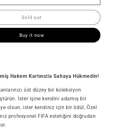
Sold out
Buy it now
rilmiş Hakem Kartınızla Sahaya Hükmedin!
anlarınızı üst düzey bir koleksiyon
türün. İster işine kendini adamış bir
e olsun, ister kendiniz için bir ödül, Özel
ız profesyonel FIFA estetiğini doğrudan
or.