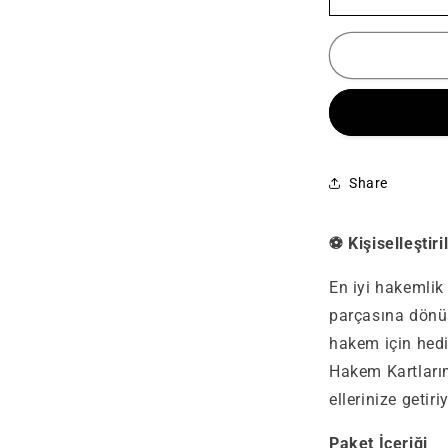
Share
⚽ Kişiselleşti
En iyi hakemlik 
parçasına dönüş
hakem için hediy
Hakem Kartlarım
ellerinize getiriy
Paket İçeriği