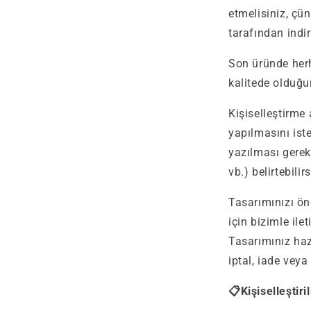
etmelisiniz, çü
tarafından indir
Son üründe her
kalitede olduğ
Kişiselleştirme 
yapılmasını ist
yazılması gerek
vb.) belirtebilirs
Tasarımınızı ö
için bizimle ilet
Tasarımınız haz
iptal, iade veya
📋Kişiselleştir