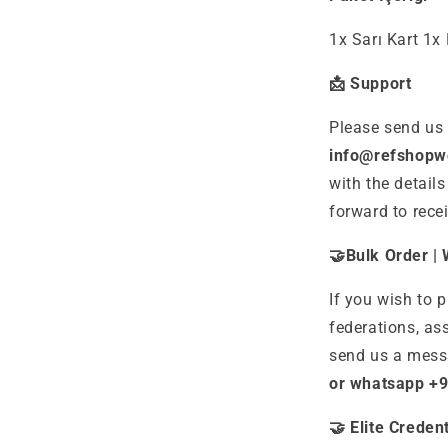
1x Sarı Kart 1x 
📩 Support
Please send us
info@refshopwo
with the detail
forward to rece
🤝Bulk Order | 
If you wish to p
federations, as
send us a mess
or whatsapp +9
🤝
Elite Credent