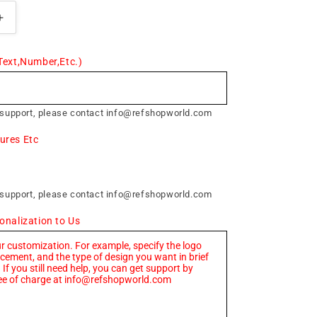
o
n
Increase
quantity
for
Text,Number,Etc.)
Refereeing
Moment
Cards
 support, please contact info@refshopworld.com
ures Etc
 support, please contact info@refshopworld.com
onalization to Us