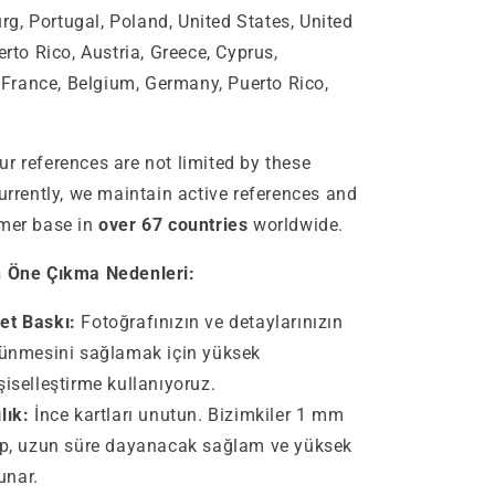
g, Portugal, Poland, United States, United
rto Rico, Austria, Greece, Cyprus,
 France, Belgium, Germany, Puerto Rico,
r references are not limited by these
Currently, we maintain active references and
omer base in
over 67 countries
worldwide.
ın Öne Çıkma Nedenleri:
et Baskı:
Fotoğrafınızın ve detaylarınızın
rünmesini sağlamak için yüksek
şiselleştirme kullanıyoruz.
lık:
İnce kartları unutun. Bizimkiler 1 mm
lup, uzun süre dayanacak sağlam ve yüksek
sunar.