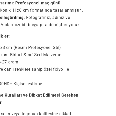
asarımı: Profesyonel
maç günü
ikonik 11x8 cm formatında tasarlanmıştır .
lleştirilmiş:
Fotoğrafınız, adınız ve
z. Anılarınızı bir başyapıta dönüştürüyoruz.
ikler:
x8 cm (Resmi Profesyonel Stil)
 mm Birinci Sınıf Sert Malzeme
-27 gram
ve canlı renklere sahip özel folyo ile
80HD+ Kişiselleştirme
me Kuralları ve Dikkat Edilmesi Gereken
r
rselin veya logonun kalitesine dikkat